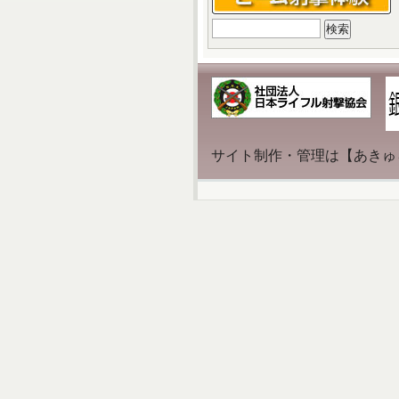
検
索:
サイト制作・管理は【あきゅ