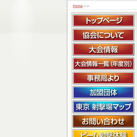
.
Home
» »