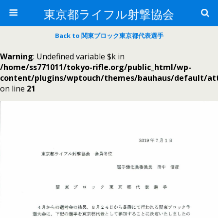
東京都ライフル射撃協会
Back to 関東ブロック東京都代表選手
Warning
: Undefined variable $k in
/home/ss771011/tokyo-rifle.org/public_html/wp-
content/plugins/wptouch/themes/bauhaus/default/a
on line
21