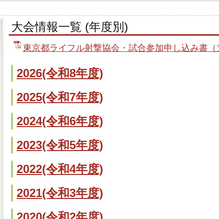
大会情報一覧 (年度別)
東京都ライフル射撃協会・試合参加申し込み書（
2026(令和8年度)
2025(令和7年度)
2024(令和6年度)
2023(令和5年度)
2022(令和4年度)
2021(令和3年度)
2020(令和2年度)