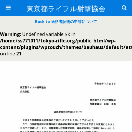
東京都ライフル射撃協会
Back to 適格者証明の申請について
Warning
: Undefined variable $k in
/home/ss771011/tokyo-rifle.org/public_html/wp-
content/plugins/wptouch/themes/bauhaus/default/a
on line
21