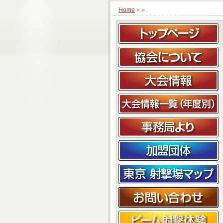
.
Home
» »