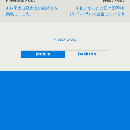
Previous Post
Next Post
冬季大口径大会の成績表を
中止となった全日本選手権
掲載しました
（3.13～15）の返金について
Back to top
Mobile
Desktop