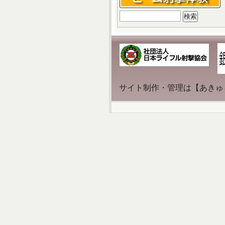
検
索:
サイト制作・管理は【あきゅ