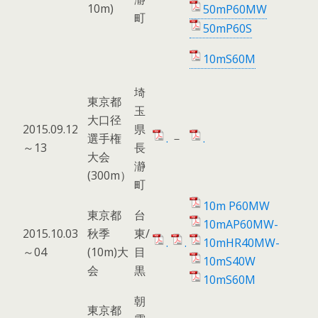
10m)
50mP60MW
町
50mP60S
10mS60M
埼
東京都
玉
大口径
2015.09.12
県
選手権
.
－
.
～13
長
大会
瀞
(300m）
町
10m P60MW
東京都
台
10mAP60MW-
2015.10.03
秋季
東/
.
.
10mHR40MW-
～04
(10m)大
目
10mS40W
会
黒
10mS60M
朝
東京都