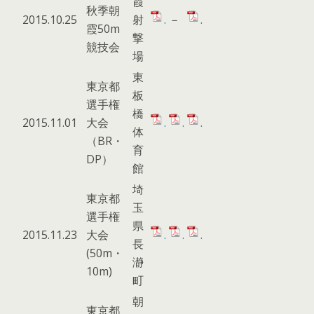
霞
秋季朝
2015.10.25
射
.
－
.
霞50m
撃
競技会
場
東
東京都
板
選手権
橋
2015.11.01
大会
.
.
.
体
（BR・
育
DP）
館
埼
東京都
玉
選手権
県
2015.11.23
大会
.
.
.
長
(50m・
瀞
10m)
町
朝
東京都