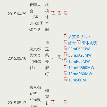
春季大
板
会
橋
2015.04.29
.
.
.
（BR・
体
DP)兼国
育
体予選
館
入賞者リスト
埼
総合
団体成績
東京都
玉
50mP60MW
民大会
県
50m3X20MW
2015.05.10
–
.
（団体
長
10mP60MW
戦）
瀞
10mARS60MW
町
10mAP60MW
10mS60M
東京都
朝
春季
霞
50m競
2015.05.17
射
.
－
.
技会