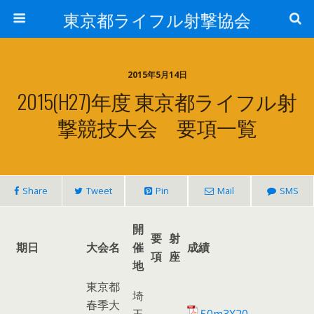
東京都ライフル射撃協会
2015年5月14日
2015(H27)年度 東京都ライフル射
撃競技大会 要項一覧
Share
Tweet
Pin
Mail
SMS
開
要
射
期日
大会名
催
成績
項
座
地
東京都
埼
春季大