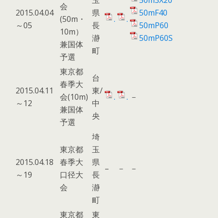
玉
50m3X20
会
2015.04.04
県
50mF40
(50m・
.
.
～05
長
50mP60
10m）
瀞
50mP60S
兼国体
町
予選
東京都
台
春季大
2015.04.11
東/
会(10m)
.
.
－
～12
中
兼国体
央
予選
埼
東京都
玉
2015.04.18
春季大
県
–
－
－
～19
口径大
長
会
瀞
町
東京都
東