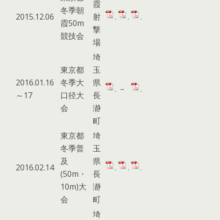
霞
冬季朝
2015.12.06
射
.
.
.
霞50m
撃
競技会
場
埼
東京都
玉
2016.01.16
冬季大
県
.
－
.
～17
口径大
長
会
瀞
町
東京都
埼
冬季普
玉
及
県
2016.02.14
.
.
.
(50m・
長
10m)大
瀞
会
町
埼