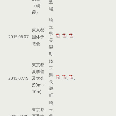
撃
（朝
場
霞）
埼
玉
東京都
県
2015.06.07
国体予
.
.
.
長
選会
瀞
町
埼
東京都
玉
夏季普
県
2015.07.19
及大会
.
.
.
長
(50m・
瀞
10m)
町
埼
東京都
玉