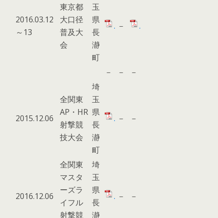
東京都
玉
2016.03.12
大口径
県
.
－
.
～13
普及大
長
会
瀞
町
－
－
－
埼
全関東
玉
AP・HR
県
2015.12.06
.
－
－
射撃競
長
技大会
瀞
町
全関東
埼
マスタ
玉
ーズラ
県
2016.12.06
.
－
－
イフル
長
射撃競
瀞