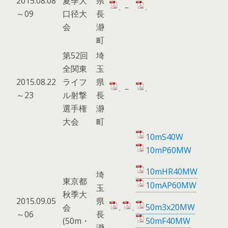
2015.08.08
夏季大
県
.
－
.
～09
口径大
長
会
瀞
町
第52回
埼
全関東
玉
2015.08.22
ライフ
県
.
－
.
～23
ル射撃
長
選手権
瀞
大会
町
10mS40W
10mP60MW
10mHR40MW
埼
東京都
10mAP60MW
玉
秋季大
2015.09.05
県
50m3x20MW
会
.
.
～06
長
(50m・
50mF40MW
瀞