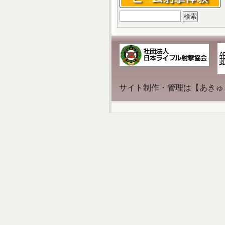
検
索:
サイト制作・管理は【あきゅ