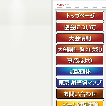
.
Home
» »