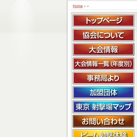
.
Home
» »