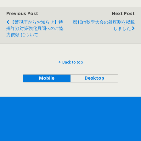
Previous Post
Next Post
【警視庁からお知らせ】特
都10m秋季大会の射座割を掲載
殊詐欺対策強化月間へのご協
しました
力依頼 について
Back to top
Mobile
Desktop