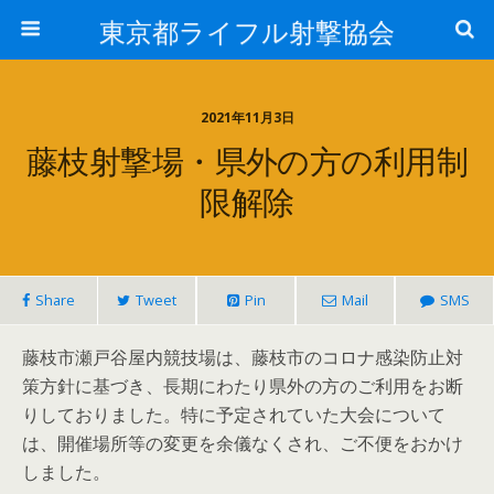
東京都ライフル射撃協会
2021年11月3日
藤枝射撃場・県外の方の利用制
限解除
Share
Tweet
Pin
Mail
SMS
藤枝市瀬戸谷屋内競技場は、藤枝市のコロナ感染防止対
策方針に基づき、長期にわたり県外の方のご利用をお断
りしておりました。特に予定されていた大会について
は、開催場所等の変更を余儀なくされ、ご不便をおかけ
しました。