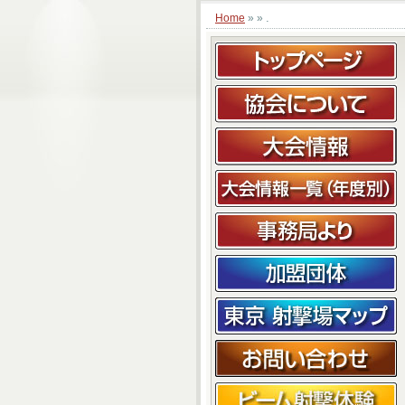
.
Home
» »