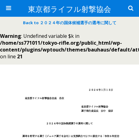
東京都ライフル射撃協会
Back to ２０２４年の国体候補選手の選考に関して
Warning
: Undefined variable $k in
/home/ss771011/tokyo-rifle.org/public_html/wp-
content/plugins/wptouch/themes/bauhaus/default/a
on line
21