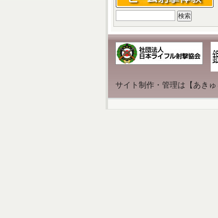
検
索:
サイト制作・管理は【あきゅ