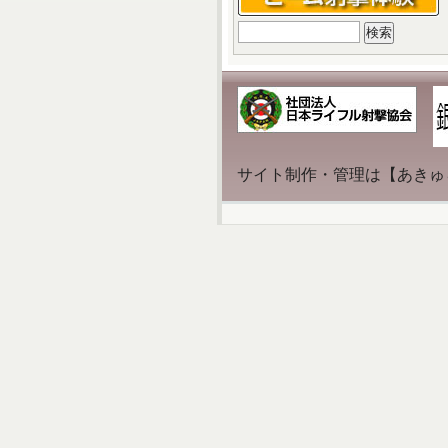
検
索:
サイト制作・管理は【あきゅ