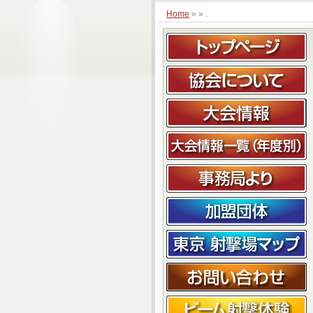
.
Home
» »