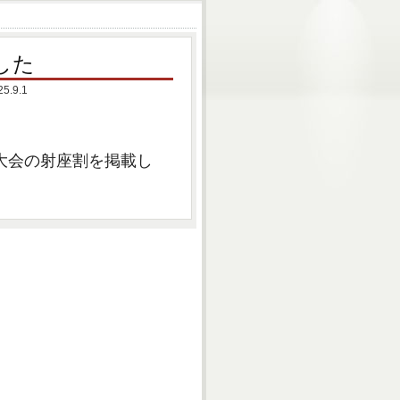
した
9.1
大会の射座割を掲載し