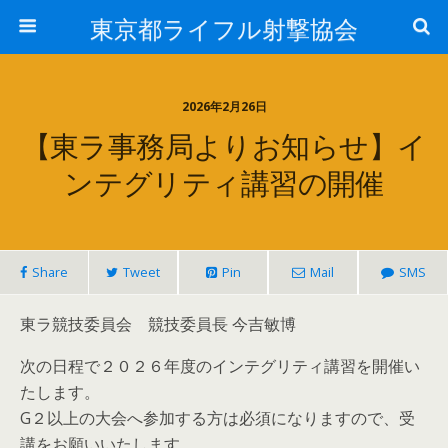
東京都ライフル射撃協会
2026年2月26日
【東ラ事務局よりお知らせ】イ
ンテグリティ講習の開催
Share
Tweet
Pin
Mail
SMS
東ラ競技委員会 競技委員長 今吉敏博
次の日程で２０２６年度のインテグリティ講習を開催い
たします。
G２以上の大会へ参加する方は必須になりますので、受
講をお願いいたします。