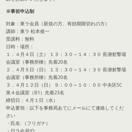
※事前申込制
対象：東ラ会員（新規の方、有効期限切れの方）
講師：東ラ 松本俊一
受講料：無料
日時・場所：
１．４月４日（土） １３：３０～１４：３０ 長瀞射撃場
会議室（事務所棟）先着20名
２．４月５日（日） １３：３０～１４：３０ 長瀞射撃場
会議室（事務所棟）先着20名
３．４月１２日（日） ９：００～１０：００ 中央区SC
第４会議室（B1）先着23名
締切日：４月１日（水）
申込要領：以下を事務局あてにメールにて連絡してくだ
さい
・氏名: （フリガナ）
・日ラ会員ID: