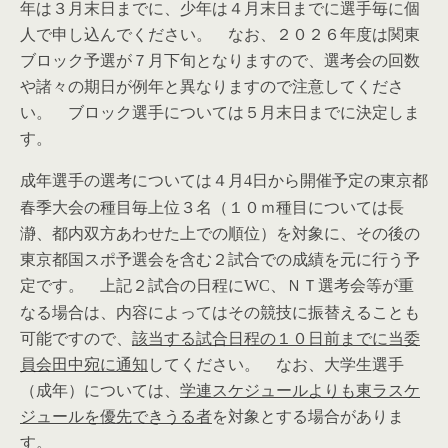
年は３月末日までに、少年は４月末日までに選手毎に個
人で申し込んでください。 なお、２０２６年度は関東
ブロック予選が７月下旬となりますので、選考会の回数
や諸々の期日が例年と異なりますので注意してくださ
い。 ブロック選手については５月末日までに決定しま
す。
成年選手の選考については４月
日から開催予定の東京都
4
春季大会の種目毎上位３名（１０ｍ種目については長
瀞、都内双方あわせた上での順位）を対象に、その後の
東京都国スポ予選会を含む２試合での成績を元に行う予
定です。 上記２試合の日程に
、ＮＴ選考会等が重
WC
なる場合は、内容によってはその競技に振替えることも
可能ですので、
該当する試合日程の１０日前までに当委
員会
田中
宛に通知
してください。 なお、大学生選手
（成年）については、
学連スケジュールよりも東ラスケ
ジュールを優先できうる者
を対象とする場合がありま
す。