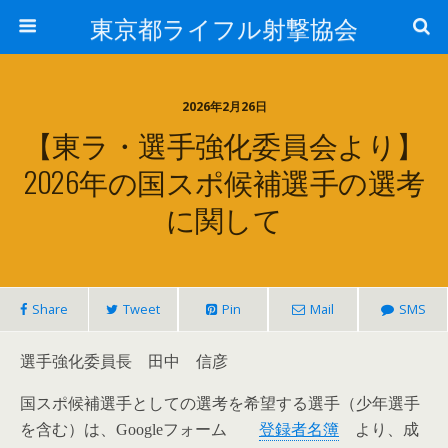
東京都ライフル射撃協会
2026年2月26日
【東ラ・選手強化委員会より】
2026年の国スポ候補選手の選考
に関して
Share
Tweet
Pin
Mail
SMS
選手強化委員長 田中 信彦
国スポ候補選手としての選考を希望する選手（少年選手
を含む）は、
フォーム
登録者名簿
より、成
Google