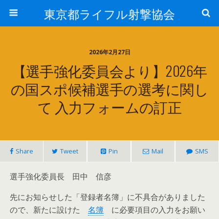
東京都ライフル射撃協会
2026年2月27日
【選手強化委員会より】2026年
の国スポ候補選手の選考に関し
て 入力フォームの訂正
Share
Tweet
Pin
Mail
SMS
選手強化委員長 田中 信彦
先にお知らせした「登録者名簿」に不具合がありました
ので、新たに設けた
名簿
に必要項目の入力をお願い